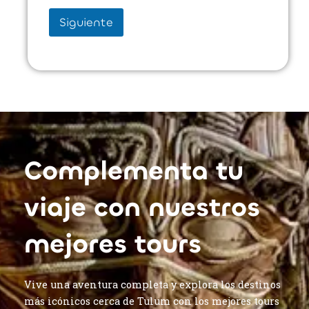
r
v
Siguiente
i
c
i
o
*
Complementa tu
viaje con nuestros
mejores tours
Vive una aventura completa y explora los destinos
más icónicos cerca de Tulum con los mejores tours