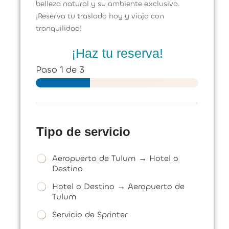
belleza natural y su ambiente exclusivo.
¡Reserva tu traslado hoy y viaja con
tranquilidad!
¡Haz tu reserva!
Paso
1
de 3
Tipo de servicio
T
Aeropuerto de Tulum → Hotel o
i
Destino
p
Hotel o Destino → Aeropuerto de
o
s
Tulum
e
Servicio de Sprinter
s
e