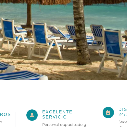
DI
EXCELENTE
24/
UROS
SERVICIO
Serv
in
Personal capacitado y