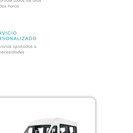
onible todos los días
das horas
RVICIO
RSONALIZADO
erarios ajustados a
necesidades