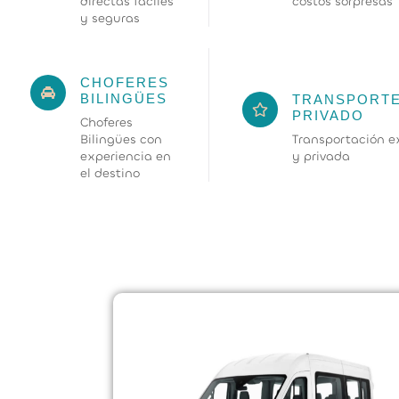
directas fáciles
costos sorpresas
y seguras
CHOFERES
BILINGÜES
TRANSPORT
PRIVADO
Choferes
Bilingües con
Transportación e
experiencia en
y privada
el destino