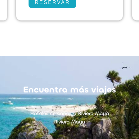
RESERVAR
Encuentra más viajes
Hoteles cercanos a Riviera Maya
Riviera Maya