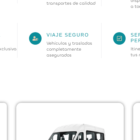
disp
transportes de calidad
a to
VIAJE SEGURO
E
SE
PE
Vehículos y traslados
xclusiva
Itin
completamente
tus 
asegurados