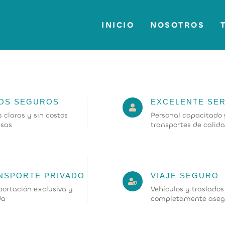
INICIO
NOSOTROS
OS SEGUROS
EXCELENTE SER
s claras y sin costos
Personal capacitado 
esas
transportes de calid
NSPORTE PRIVADO
VIAJE SEGURO
portación exclusiva y
Vehículos y traslados
da
completamente aseg