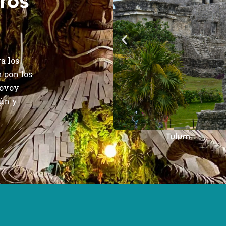
ros
a los
 con los
yovoy
cún y
Tulum
Cancún