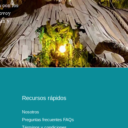
 con los
yovoy
cún y
Cancún
Recursos rápidos
Nosotros
Preguntas frecuentes FAQs
Términos y condiciones