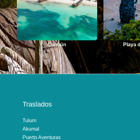
Playa del Carmen
Rivi
Traslados
Tulum
Akumal
Puerto Aventuras