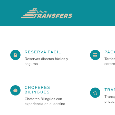
Ir
al
contenido
RESERVA FÁCIL
PAG
Reservas directas fáciles y
Tarifa
seguras
sorpr
CHOFERES
TRA
BILINGÜES
Transp
Choferes Bilingües con
privad
experiencia en el destino