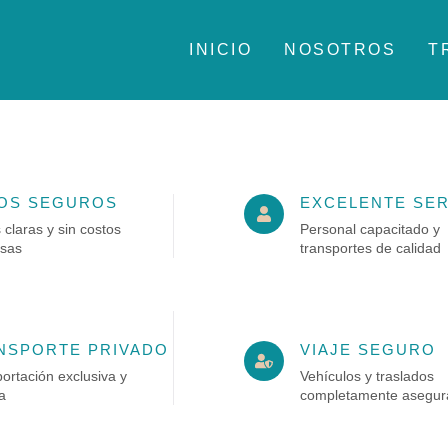
INICIO
NOSOTROS
T
OS SEGUROS
EXCELENTE SER
s claras y sin costos
Personal capacitado y
esas
transportes de calidad
NSPORTE PRIVADO
VIAJE SEGURO
ortación exclusiva y
Vehículos y traslados
a
completamente asegur