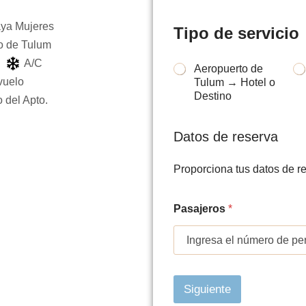
aya Mujeres
Tipo de servicio
o de Tulum
A/C
T
Aeropuerto de
i
vuelo
Tulum → Hotel o
p
Destino
 del Apto.
o
s
e
Datos de reserva
s
e
Proporciona tus datos de r
r
v
i
S
Pasajeros
*
c
p
i
r
o
i
*
n
t
e
Siguiente
r
s