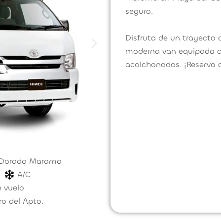
seguro.
Disfruta de un trayecto
moderna van equipada co
acolchonados. ¡Reserva a
l Dorado Maroma
A/C
 vuelo
ro del Apto.