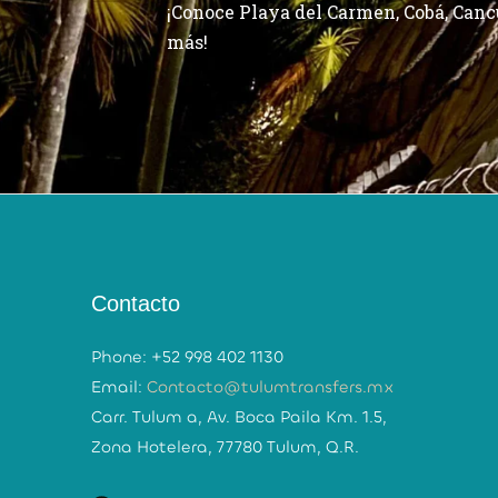
¡Conoce Playa del Carmen, Cobá, Can
más!
Maya
Isla Mujeres
Contacto
Phone: +52 998 402 1130
Email:
Contacto@tulumtransfers.mx
Carr. Tulum a, Av. Boca Paila Km. 1.5,
Zona Hotelera, 77780 Tulum, Q.R.