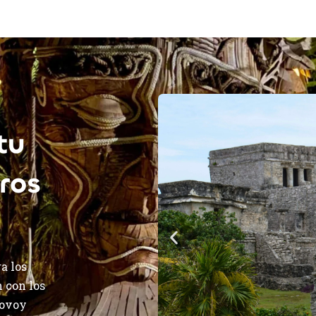
tu
ros
a los
 con los
yovoy