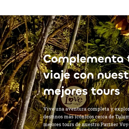
Complementa 
viaje con nuest
mejores tours
Vive una aventura completa y explor
destinos más icónicos cerca de Tulum
mejores tours de nuestro Partner Vo