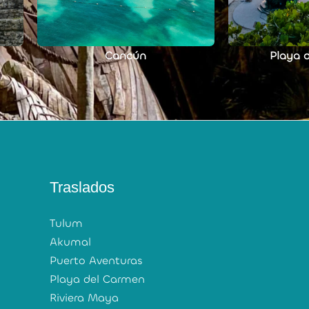
Playa del Carmen
Riv
Traslados
Tulum
Akumal
Puerto Aventuras
Playa del Carmen
Riviera Maya